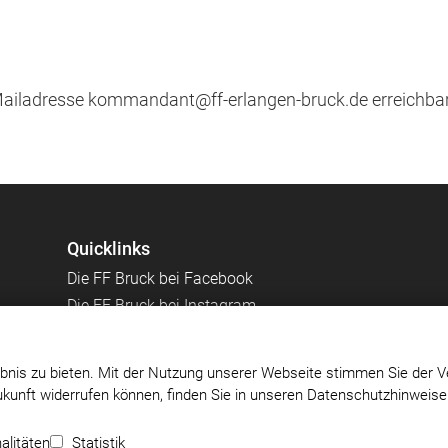
ailadresse kommandant@ff-erlangen-bruck.de erreichbar
Quicklinks
Die FF Bruck bei Facebook
Die FF Bruck bei Instagram
bnis zu bieten. Mit der Nutzung unserer Webseite stimmen Sie der V
Zukunft widerrufen können, finden Sie in unseren Datenschutzhinweis
.
Impressum
|
Datenschutz
|
Cookie-Einstellungen
alitäten
Statistik