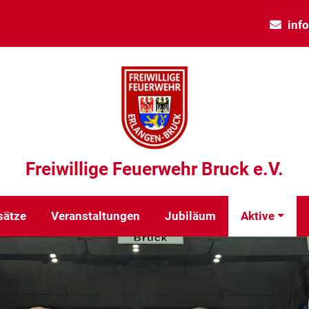
inf
Freiwillige Feuerwehr Bruck e.V.
sätze
Veranstaltungen
Jubiläum
Aktive