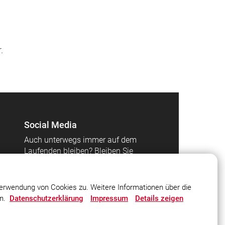
.
Social Media
Auch unterwegs immer auf dem
Laufenden bleiben? Bleiben Sie
mit uns in Kontakt und
vernetzen Sie sich mit uns!
erwendung von Cookies zu. Weitere Informationen über die
en.
Datenschutzerklärung
Impressum
Details zeigen