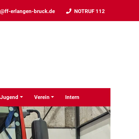
o@ff-erlangen-bruck.de
NOTRUF 112
Jugend
Verein
Intern