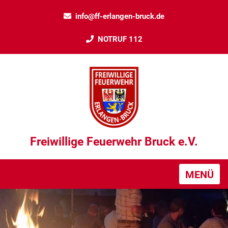
info@ff-erlangen-bruck.de
NOTRUF 112
Freiwillige Feuerwehr Bruck e.V.
MENÜ