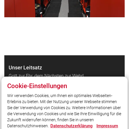
Unser Leitsatz
Gott zur Ehr, dem Nächsten zur Wehr!
Cookie-Einstellungen
Quicklinks
Wir verwenden Cookies, um Ihnen ein optimales Webseiten-
Erlebnis zu bieten. Mit der Nutzung unserer Webseite stimmen
Die FF Bruck bei Facebook
Sie der Verwendung von Cookies zu. Weitere Informationen über
Die FF Bruck bei Instagram
die Verwendung von Cookies und wie Sie Ihre Einwilligung für die
Zukunft widerrufen können, finden Sie in unseren
Datenschutzerklärung
Impressum
Datenschutzhinweisen.