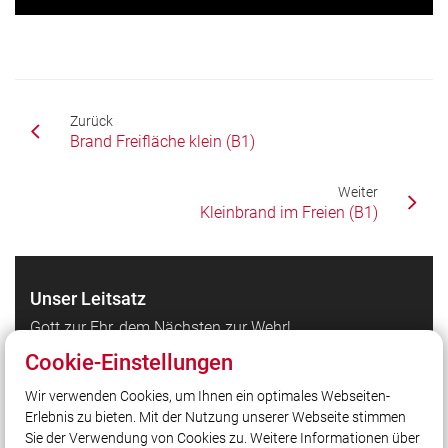
Zurück
Brand Freifläche klein (B1)
Weiter
Kleinbrand im Freien (B1)
Unser Leitsatz
Gott zur Ehr, dem Nächsten zur Wehr!
Cookie-Einstellungen
Quicklinks
Wir verwenden Cookies, um Ihnen ein optimales Webseiten-
Erlebnis zu bieten. Mit der Nutzung unserer Webseite stimmen
Die FF Bruck bei Facebook
Sie der Verwendung von Cookies zu. Weitere Informationen über